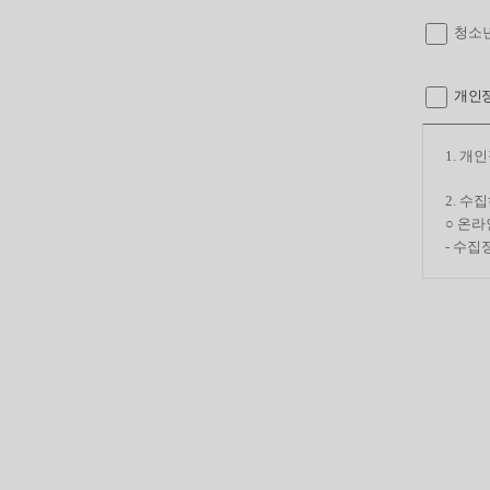
청소년
개인정
1. 개
2. 수
○ 온
- 수집
3. 개
위 사
귀하는 
다만, 